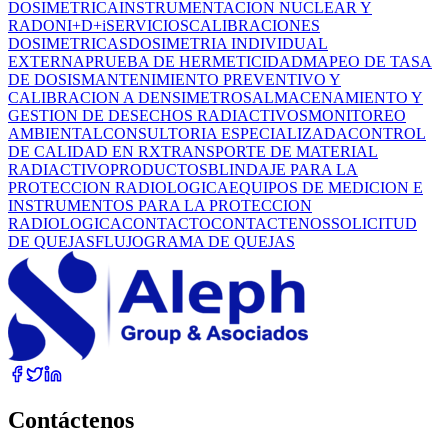
DOSIMETRICA
INSTRUMENTACION NUCLEAR Y
RADON
I+D+i
SERVICIOS
CALIBRACIONES
DOSIMETRICAS
DOSIMETRIA INDIVIDUAL
EXTERNA
PRUEBA DE HERMETICIDAD
MAPEO DE TASA
DE DOSIS
MANTENIMIENTO PREVENTIVO Y
CALIBRACION A DENSIMETROS
ALMACENAMIENTO Y
GESTION DE DESECHOS RADIACTIVOS
MONITOREO
AMBIENTAL
CONSULTORIA ESPECIALIZADA
CONTROL
DE CALIDAD EN RX
TRANSPORTE DE MATERIAL
RADIACTIVO
PRODUCTOS
BLINDAJE PARA LA
PROTECCION RADIOLOGICA
EQUIPOS DE MEDICION E
INSTRUMENTOS PARA LA PROTECCION
RADIOLOGICA
CONTACTO
CONTACTENOS
SOLICITUD
DE QUEJAS
FLUJOGRAMA DE QUEJAS
Contáctenos