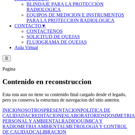
BLINDAJE PARA LA PROTECCION
RADIOLOGICA
EQUIPOS DE MEDICION E INSTRUMENTOS
PARA LA PROTECCION RADIOLOGICA
CONTACTO
▼
CONTACTENOS
SOLICITUD DE QUEJAS
FLUJOGRAMA DE QUEJAS
Aula Virtual
☰
Pagina
Contenido en reconstruccion
Esta ruta aun no tiene su contenido final cargado desde el legado,
pero ya conserva la estructura de navegacion del sitio anterior.
INICIO
NOSOTROS
PRESENTACION
POLITICA DE
CALIDAD
ACREDITACIONES
LABORATORIOS
DOSIMETRIA
PERSONAL Y AMBIENTAL
RADIOQUIMICA Y
RADIOMETRIA AMBIENTAL
METROLOGIA Y CONTROL
DE CALIDAD
CALIBRACION